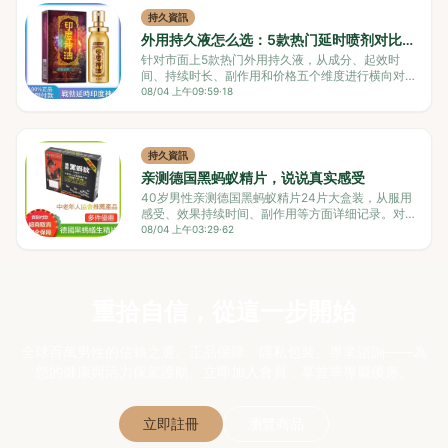
持久資訊
外用持久液怎么选：5款热门延时喷剂对比评
测
针对市面上5款热门外用持久液，从成分、起效时
间、持续时长、副作用和价格五个维度进行横向对
比。印度神油男用持久喷剂（战勃热销款）以不麻
08/04 上午09:59
·
18
木、起效快成为综合推荐，适合首次尝试或追求自然
感受的男性。不同产品各有侧重，按需选择才能避免
踩坑。
持久資訊
亲测德国黑蚂蚁精片，说说真实感受
40岁男性亲测德国黑蚂蚁精片24片大盒装，从服用
感受、效果持续时间、副作用等方面详细记录。对比
同类产品，指出优缺点，并给出适用人群建议。适合
08/04 上午03:29
·
62
想提升硬度、持久度的男性，但不适合追求即时效果
的人。
重拾自信，從這一步開始
全球百萬男性的信賴之選。正品保障、隱私包裝、專業諮詢——為
您的健康與活力保駕護航。立即加入會員，享首單專屬優惠。
立即註冊
瀏覽商品