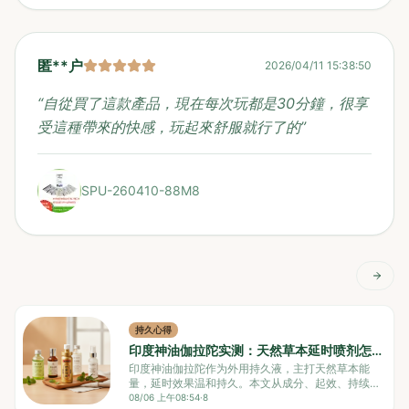
匿**户
2026/04/11 15:38:50
“
自從買了這款產品，現在每次玩都是30分鐘，很享
受這種帶來的快感，玩起來舒服就行了的
”
SPU-260410-88M8
持久心得
印度神油伽拉陀实测：天然草本延时喷剂怎
么选
印度神油伽拉陀作为外用持久液，主打天然草本能
量，延时效果温和持久。本文从成分、起效、持续、
副作用等维度对比多款热门产品，帮你避开选购误
08/06 上午08:54
·
8