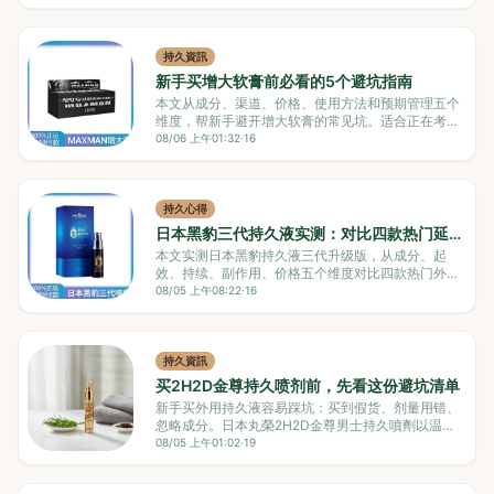
区。适合初次尝试或对刺激敏感的用户，追求快速起
效者建议考虑其他选择。
持久資訊
新手买增大软膏前必看的5个避坑指南
本文从成分、渠道、价格、使用方法和预期管理五个
维度，帮新手避开增大软膏的常见坑。适合正在考虑
购买男士增大产品的用户，提供可操作的鉴别方法和
08/06 上午01:32
·
16
分层推荐。
持久心得
日本黑豹三代持久液实测：对比四款热门延
时喷剂怎么选
本文实测日本黑豹持久液三代升级版，从成分、起
效、持续、副作用、价格五个维度对比四款热门外用
持久液。黑豹三代综合表现均衡，性价比高，尤其适
08/05 上午08:22
·
16
合初次尝试或追求自然体感的用户；但若追求更强延
时或助勃效果，需根据场景选择其他产品。
持久資訊
买2H2D金尊持久喷剂前，先看这份避坑清单
新手买外用持久液容易踩坑：买到假货、剂量用错、
忽略成分。日本丸榮2H2D金尊男士持久噴劑以温和
配方和清晰防伪著称，适合追求持久又不愿麻木的用
08/05 上午01:02
·
19
户。本文从种类、成分、用法、对比到常见问题，帮
你一次搞懂。