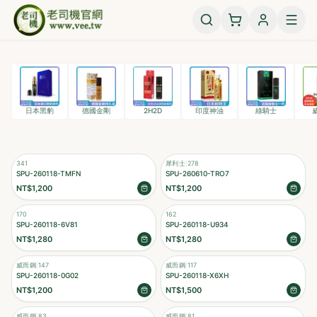
老司機後勤專賣官網
老司機成人用品專賣威而鋼、犀利士、必利勁、美國黑金、黃金
Featured Brands
日本黑豹, 德國金剛, 2H2D, 印度神油, 綠騎士, 威而鋼, 犀利士,
日本黑豹
德國金剛
2H2D
印度神油
綠騎士
341
犀利士
|
278
SPU-260118-TMFN
SPU-260610-TRO7
NT$1,200
NT$1,200
170
162
SPU-260118-6V81
SPU-260118-U934
NT$1,280
NT$1,280
威而鋼
|
147
威而鋼
|
117
SPU-260118-0G02
SPU-260118-X6XH
NT$1,200
NT$1,500
威而鋼
|
83
威而鋼
|
81